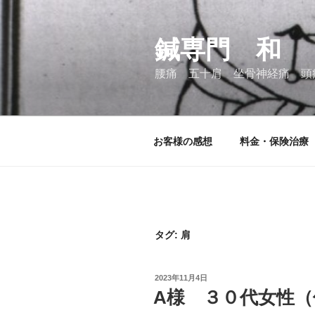
コ
ン
テ
鍼専門 和
ン
腰痛 五十肩 坐骨神経痛 頭
ツ
へ
ス
キ
お客様の感想
料金・保険治療
ッ
プ
タグ:
肩
投
2023年11月4日
稿
A様 ３０代女性（
日: