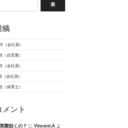
索
投稿
性（会社員）
性（自営業）
性（会社員）
性（会社員）
性（保育士）
コメント
実際効くの？
に
Vincent.A
よ