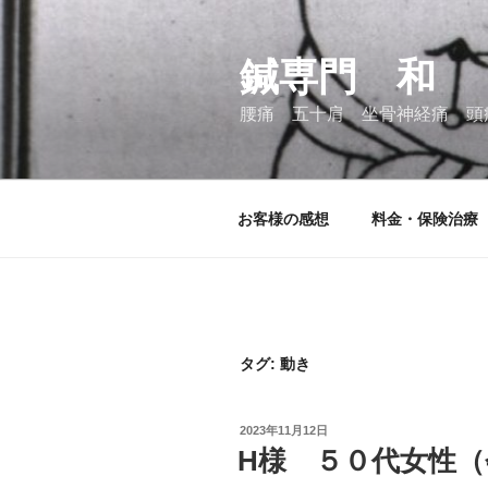
コ
ン
テ
鍼専門 和
ン
腰痛 五十肩 坐骨神経痛 頭
ツ
へ
ス
キ
お客様の感想
料金・保険治療
ッ
プ
タグ:
動き
投
2023年11月12日
稿
H様 ５０代女性（
日: