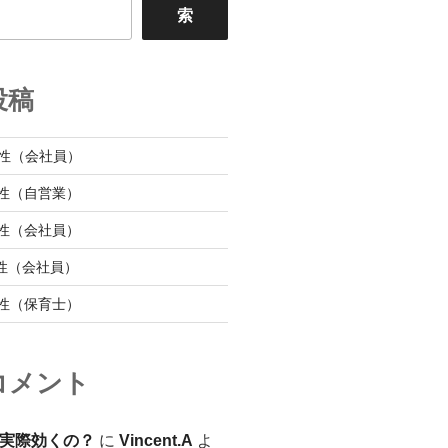
索
投稿
性（会社員）
性（自営業）
性（会社員）
性（会社員）
性（保育士）
コメント
実際効くの？
に
Vincent.A
よ