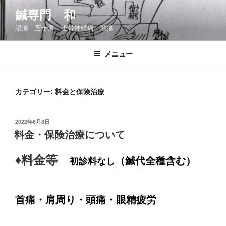
コ
鍼専門 和
ン
腰痛 五十肩 坐骨神経痛 頭痛
テ
ン
ツ
メニュー
へ
ス
キ
カテゴリー:
料金と保険治療
ッ
プ
投
2022年6月8日
稿
料金・保険治療について
日:
♦料金等
（鍼代全種含む）
初診料なし
首痛・肩周り・頭痛・眼精疲労